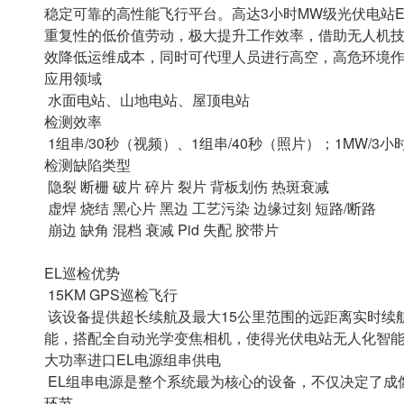
稳定可靠的⾼性能飞⾏平台。⾼达3⼩时MW级光伏电站
重复性的低价值劳动，极⼤提升⼯作效率，借助⽆⼈机
效降低运维成本，同时可代理⼈员进⾏⾼空，⾼危环境作
应用领域
⽔⾯电站、⼭地电站、屋顶电站
检测效率
1组串/30秒（视频）、1组串/40秒（照⽚）；1MW/3
检测缺陷类型
隐裂 断栅 破⽚ 碎⽚ 裂⽚ 背板划伤 热斑衰减
虚焊 烧结 ⿊⼼⽚ ⿊边 ⼯艺污染 边缘过刻 短路/断路
崩边 缺⾓ 混档 衰减 Pid 失配 胶带⽚
EL巡检优势
15KM GPS巡检飞⾏
该设备提供超长续航及最⼤15公⾥范围的远距离实时续
能，搭配全⾃动光学变焦相机，使得光伏电站⽆⼈化智
⼤功率进口EL电源组串供电
EL组串电源是整个系统最为核⼼的设备，不仅决定了成
环节。