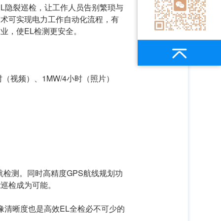
EL隐裂巡检，让⼯作⼈员告别繁琐与
技术可实现电⼒⼯作⾃动化流程，有
业，使EL检测更安全。
⼩时（视频）、1MW/4⼩时（照⽚）
航检测。同时⾼精度GPS航线规划功
能巡检成为可能。
像清晰度也是⾼效EL全检必不可少的