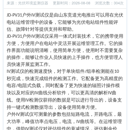
来源：
光伏环境监测仪器
更新时间：2026-08-08
浏览次数：304次
户外
测试仪
是由山东竞道光电推出可以用在光伏
JD-PV31
IV
电站运维管理中的设备，它能够为光伏电站组件性能评
估、故障针对等提供支持和帮助。
户外
测试仪采⽤⼀体式封装技术，
它的携带使用
JD-PV31
IV
方便，方便用户在电站中灵活开展运维管理工作。它的
操
作界⾯功能说明清晰
，
使用简单方便，使用时不需要复杂
的操作，能够让作业人员快速的上手操作，也方便管理人
员快速开展监测工作。
测试仪
的检测速度快，对于单块组件
组串检测能在
IV
/
10
秒完成，快速完成组件的检测工作。它配备更为⾼精度的
电容
电阻式负载，同时配备了更为快速的辐照计操作模
/
块以及对应的
曲线分析软件，可以更⾼清的解析
曲
IV
IV
线。使用
检测仪获得的数据是可以进行导出的，设备支
IV
持⼀键式检测数据导出，设备使用简单方便。
户外
测试仪
可测量的参数包括短路电流，开路电压，最
IV
大功率，峰值功率点电压，电流，
曲线等。在运维管理
IV
中，借助
测试仪对评估组件的衰减情况，评估剩余价
IV