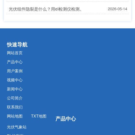
光伏组件隐裂是什么？用el检测仪检测。
2026-05-14
快速导航
网站首页
产品中心
用户案例
视频中心
新闻中心
公司简介
联系我们
网站地图
TXT地图
产品中心
光伏气象站