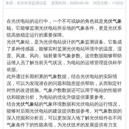
来源：
光伏环境监测仪器
更新时间：2026-08-09
浏览次数：1102次
在光伏电站的运行中，一个不可或缺的角色就是
光伏气象
站
。它能够监测光伏电站所在地的气象条件，更是光伏系
统高效稳定运行的重要保障
。
光伏气象站，是为光伏电站设计的气象监测设备。它集成
了多种传感器，能够实时监测
光伏电站环境中的
温度、湿
度、风速、风向、辐射量等气象参数。这些数据
能够帮助
运维人员了解当前天气状况，为电站的运维管理提供科学
依据。
此外
通过长期积累的气象数据，
结合光伏电站的实际情
况
，
可以为发现
潜在的问题和隐患
提供帮助
，
从而
制定针
对性的改进措施。
气象户数
数据还可以用于电站的性能评
估和能效分析，为电站的优化升级提供重要参考。
结合
光伏气象站
的气象环境数据和光伏电站的运行情况，
能够对后期光伏电站的建设提供数据参考。对
气象数据的
深入挖掘和分析
后
，可以更加深入地了解光伏组件在不同
气象条件下的性能表现，为光伏技术的发展提供有力支