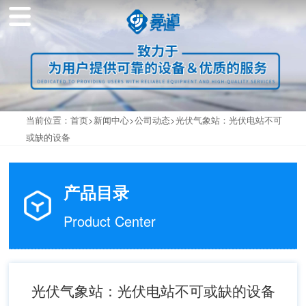
当前位置：
首页
>
新闻中心
>
公司动态
>光伏气象站：光伏电站不可
或缺的设备
产品目录
Product Center
光伏气象站：光伏电站不可或缺的设备